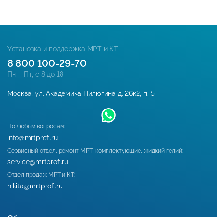
Установка и поддержка МРТ и КТ
8 800 100-29-70
Пн – Пт, с 8 до 18
Москва, ул. Академика Пилюгина д. 26к2, п. 5
По любым вопросам:
info@mrtprofi.ru
Сервисный отдел, ремонт МРТ, комплектующие, жидкий гелий:
service@mrtprofi.ru
Отдел продаж МРТ и КТ:
nikita@mrtprofi.ru