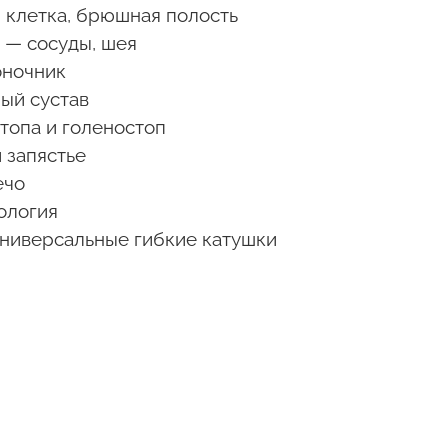
я клетка, брюшная полость
h — сосуды, шея
оночник
ый сустав
стопа и голеностоп
и запястье
ечо
ология
 универсальные гибкие катушки