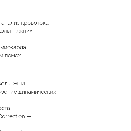
й анализ кровотока
околы нижних
я миокарда
м помех
околы ЭПИ
орение динамических
аста
Correction —