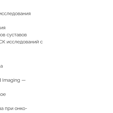
исследования
ния
ов суставов
МСК исследований с
ра
d Imaging —
кое
ва при онко-