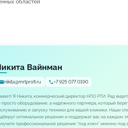
жённых областей
Никита Вайнман
nikita@mrtprofi.ru
+7 925 077 0190
ивет! Я Никита, коммерческий директор НПО РТИ. Рад видет
 просто оборудование, а надёжного партнёра, который берёт
служиванию и запуску техники для вашей клиники. Наши спе
одберут оптимальное решение и поддержат вас на каждом эт
олучите профессиональное решение “под ключ” именно под в