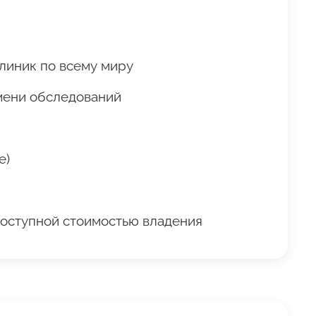
линик по всему миру
мени обследований
е)
доступной стоимостью владения