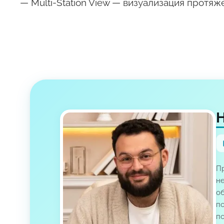
— Multi-Station View — визуализация протя
Пр
не
об
п
п