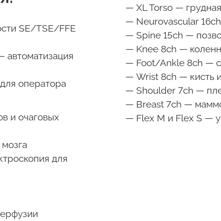
— XL Torso — грудна
— Neurovascular 16c
ости SE/TSE/FFE
— Spine 15ch — позв
— Knee 8ch — коленн
— автоматизация
— Foot/Ankle 8ch — 
— Wrist 8ch — кисть 
 для оператора
— Shoulder 7ch — пл
— Breast 7ch — мамм
ов и очаговых
— Flex M и Flex S —
 мозга
ектроскопия для
перфузии