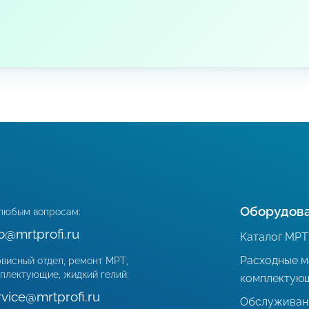
Оборудов
любым вопросам:
fo@mrtprofi.ru
Каталог МРТ
Расходные м
висный отдел, ремонт МРТ,
плектующие, жидкий гелий:
комплектую
rvice@mrtprofi.ru
Обслуживан