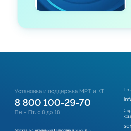
По 
Установка и поддержка МРТ и КТ
in
8 800 100-29-70
Сер
Пн – Пт, с 8 до 18
ком
se
Москва, ул. Академика Пилюгина д. 26к2, п. 5